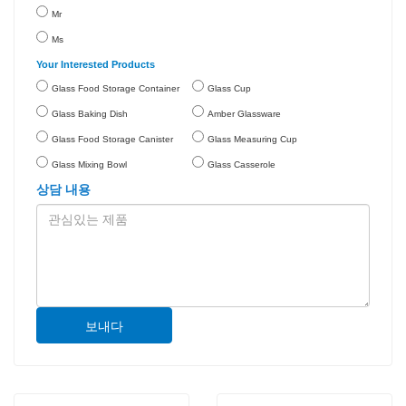
Mr
Ms
Your Interested Products
Glass Food Storage Container
Glass Cup
Glass Baking Dish
Amber Glassware
Glass Food Storage Canister
Glass Measuring Cup
Glass Mixing Bowl
Glass Casserole
상담 내용
보내다