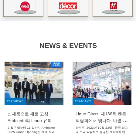
NEWS & EVENTS
2025-02-20
2024-11-02
신제품으로 새로 고침 |
Linuo Glass, 제136회 캔톤
Ambiente의 Linuo 유리
박람회에서 빛나다: 내열 유
리 분야의 혁신과 리더십 선
2 월 7 일부터 11 일까지 Ambiente
광저우, 2023년 10월 23일– 중국 최고
2025 Grand Opening은 세계 최대의
의 무역 박람회로 유명한 제136회 캔톤
보여