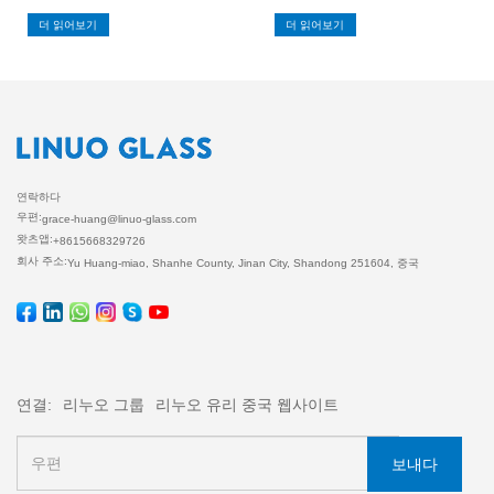
전시 규모 중 하나 인 고품질 소비자 상
페어가 광저우에서 두 번째 단계를 시
품 무역 박람회의 좋은 무역 효과 중 하
작했습니다. 155만 평방미터에 걸쳐
더 읽어보기
더 읽어보기
나 인 총 3,700 개 기업에서 총 80 개국
300만 개 이상의 제품이 전시되는 이번
이 참여한 중국 본토 기업은 10.8%를
행사에는 30,000개 이상의 전시업체가
차지했습니다. 이 회사는 여러 연속적
참여하며 국제 무역의 최신 동향을 반
인 Ambiente 전시회에 참여했습니다.
영합니다. 눈에 띄는 참가자 중 Sun
올해 Linuo Glass Twith Y 시리즈, L 시
Pengfei 사장과 Song Lai 부사장이 이
리즈, V 시리즈, P 시리즈, P 시리즈, 회
끄는 Linuo Glass는 혁신적인 내열 유
색 고래 시리즈, Blue Whale Series,
리 솔루션으로 전 세계 바이어를 사로
Blue Whale Series, Y
잡았습니다. 차세대 유리 보관 솔루션
공개 Linuo Glass는 형태와 기능의 경
계를
연락하다
우편:
grace-huang@linuo-glass.com
왓츠앱:
+8615668329726
회사 주소:
Yu Huang-miao, Shanhe County, Jinan City, Shandong 251604, 중국
연결:
리누오 그룹
리누오 유리 중국 웹사이트
보내다