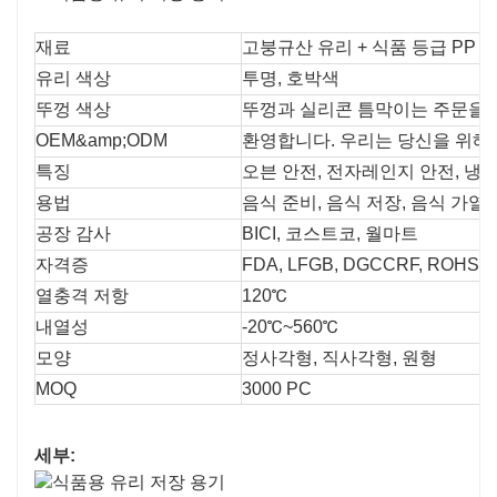
재료
고붕규산 유리 + 식품 등급 PP 
유리 색상
투명, 호박색
뚜껑 색상
뚜껑과 실리콘 틈막이는 주문을 
OEM&amp;ODM
환영합니다. 우리는 당신을 위해
특징
오븐 안전, 전자레인지 안전, 냉
용법
음식 준비, 음식 저장, 음식 가열
공장 감사
BICI, 코스트코, 월마트
자격증
FDA, LFGB, DGCCRF, ROHS, 
열충격 저항
120℃
내열성
-20℃~560℃
모양
정사각형, 직사각형, 원형
MOQ
3000 PC
세부: