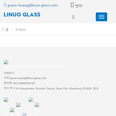
grace-huang@linuo-glass.com
언어
홈
4.html
연락하다
우편:
grace-huang@linuo-glass.com
왓츠앱:
+86 15668329726
회사 주소:
Yu Huang-miao, Shanhe County, Jinan City, Shandong 251604, 중국